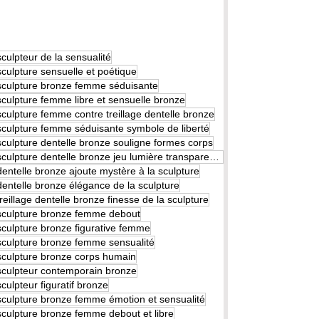
sculpteur de la sensualité
sculpture sensuelle et poétique
sculpture bronze femme séduisante
sculpture femme libre et sensuelle bronze
sculpture femme contre treillage dentelle bronze
sculpture femme séduisante symbole de liberté
sculpture dentelle bronze souligne formes corps
sculpture dentelle bronze jeu lumière transparence
dentelle bronze ajoute mystère à la sculpture
dentelle bronze élégance de la sculpture
treillage dentelle bronze finesse de la sculpture
sculpture bronze femme debout
sculpture bronze figurative femme
sculpture bronze femme sensualité
sculpture bronze corps humain
sculpteur contemporain bronze
sculpteur figuratif bronze
sculpture bronze femme émotion et sensualité
sculpture bronze femme debout et libre