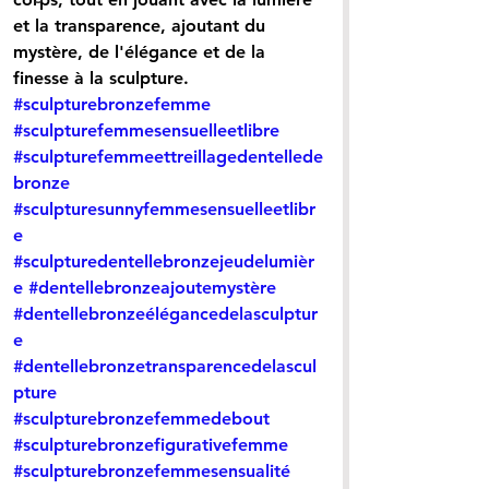
et la transparence, ajoutant du 
mystère, de l'élégance et de la 
finesse à la sculpture.
#sculpturebronzefemme
#sculpturefemmesensuelleetlibre
#sculpturefemmeettreillagedentellede
bronze
#sculpturesunnyfemmesensuelleetlibr
e
#sculpturedentellebronzejeudelumièr
e
#dentellebronzeajoutemystère
#dentellebronzeélégancedelasculptur
e
#dentellebronzetransparencedelascul
pture
#sculpturebronzefemmedebout
#sculpturebronzefigurativefemme
#sculpturebronzefemmesensualité