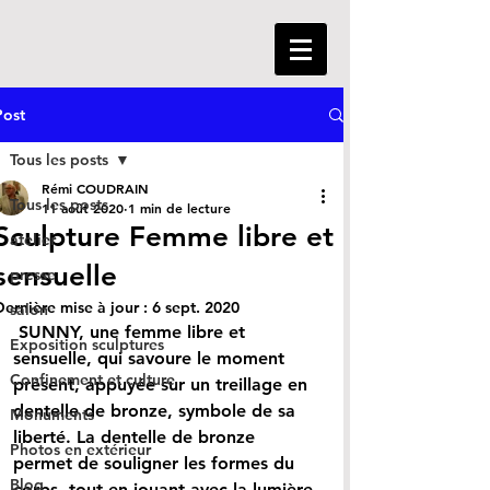
Post
Tous les posts
Rémi COUDRAIN
Tous les posts
11 août 2020
1 min de lecture
Sculpture Femme libre et
atelier
sensuelle
presse
Dernière mise à jour :
6 sept. 2020
salon
 SUNNY, une femme libre et 
Exposition sculptures
sensuelle, qui savoure le moment 
Confinement et culture
présent, appuyée sur un treillage en 
dentelle de bronze, symbole de sa 
Monuments
liberté. La dentelle de bronze 
Photos en extérieur
permet de souligner les formes du 
Blog
corps, tout en jouant avec la lumière 