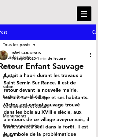
Post
Tous les posts
Rémi COUDRAIN
Tous les posts
16 sept. 2020
1 min de lecture
Retour Enfant Sauvage
atelier
Il était à l'abri durant les travaux à 
presse
Saint Sernin Sur Rance. Il est de 
salon
retour devant la nouvelle mairie, 
Exposition sculptures
veillant sur le village et ses habitants. 
Victor, cet enfant sauvage trouvé 
Confinement et culture
dans les bois au XVIII e siècle, aux 
Monuments
alentours de ce village aveyronnais, il 
Photos en extérieur
avait survécu seul dans la forêt. Il est 
le symbole de la problématique 
Blog