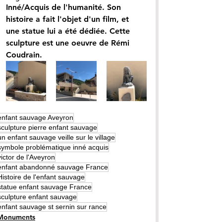
Inné/Acquis de l'humanité. Son 
histoire a fait l'objet d'un film, et 
une statue lui a été dédiée. Cette 
sculpture est une oeuvre de Rémi 
Coudrain. 
enfant sauvage Aveyron
sculpture pierre enfant sauvage
un enfant sauvage veille sur le village
symbole problématique inné acquis
victor de l'Aveyron
enfant abandonné sauvage France
Histoire de l'enfant sauvage
statue enfant sauvage France
sculpture enfant sauvage
enfant sauvage st sernin sur rance
Monuments