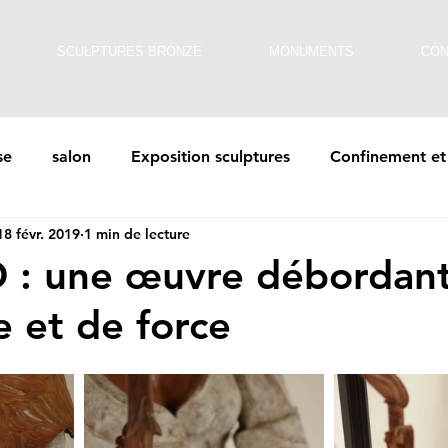
SCULPTURES BRONZE
MONUMENTS
CON
se
salon
Exposition sculptures
Confinement et 
18 févr. 2019
1 min de lecture
térieur
Blog
 : une œuvre débordan
e et de force