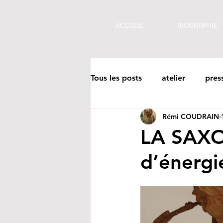
ACCUEIL
BIOGRAPHIE
Tous les posts
atelier
pres
Rémi COUDRAIN
Monuments
Photos en ex
LA SAXO
d’énergi