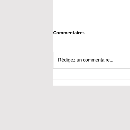
Commentaires
Rédigez un commentaire...
Le Printemps vendômois en
images