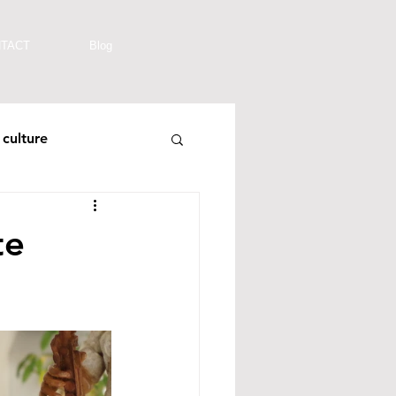
TACT
Blog
culture
te