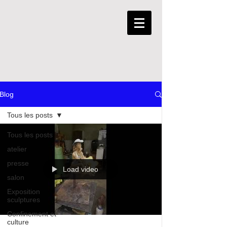
Blog
Tous les posts
Tous les posts
atelier
presse
Load video
salon
Exposition
sculptures
Confinement et
culture